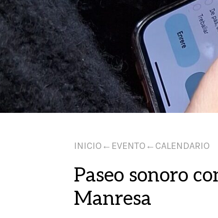
INICIO
←
EVENTO
←
CALENDARIO
Paseo sonoro co
Manresa