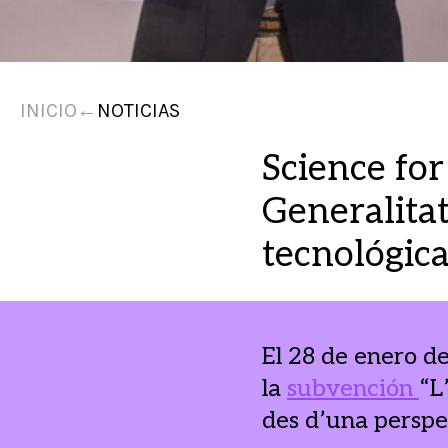
INICIO
←
NOTICIAS
Science fo
Generalita
tecnológica
El 28 de enero d
la
subvención
“L
des d’una perspe