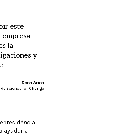
bir este
a empresa
s la
igaciones y
e
Rosa Arias
 de Science for Change
cepresidència,
ca ayudar a