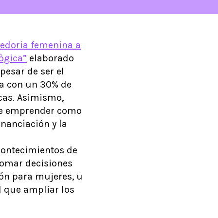
edoria femenina a
lògica”
elaborado
 pesar de ser el
ta con un 30% de
icas. Asimismo,
 de emprender como
inanciación y la
contecimientos de
tomar decisiones
ón para mujeres, u
l que ampliar los