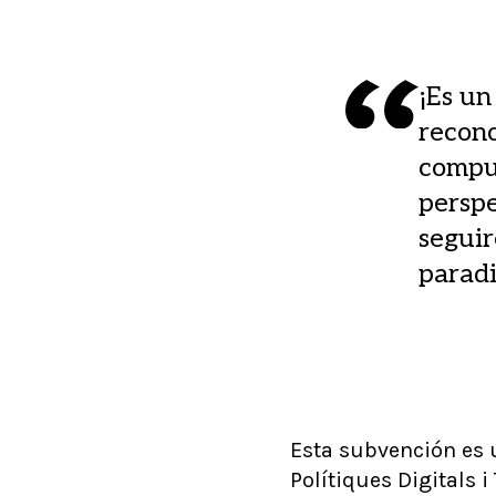
¡Es un
recon
compu
perspe
seguir
paradi
Esta subvención es u
Polítiques Digitals 