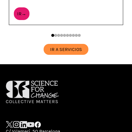
IR→
IR A SERVICIOS
C/ Vilamarí, 50 Barcelona