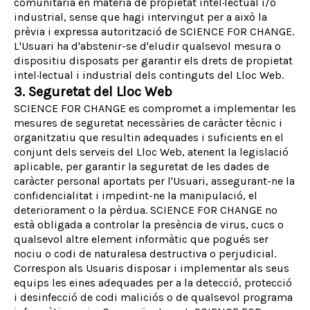
comunitària en matèria de propietat intel·lectual i/o
industrial, sense que hagi intervingut per a això la
prèvia i expressa autorització de SCIENCE FOR CHANGE.
L'Usuari ha d'abstenir-se d'eludir qualsevol mesura o
dispositiu disposats per garantir els drets de propietat
intel·lectual i industrial dels continguts del Lloc Web.
3. Seguretat del Lloc Web
SCIENCE FOR CHANGE es compromet a implementar les
mesures de seguretat necessàries de caràcter tècnic i
organitzatiu que resultin adequades i suficients en el
conjunt dels serveis del Lloc Web, atenent la legislació
aplicable, per garantir la seguretat de les dades de
caràcter personal aportats per l'Usuari, assegurant-ne la
confidencialitat i impedint-ne la manipulació, el
deteriorament o la pèrdua. SCIENCE FOR CHANGE no
està obligada a controlar la presència de virus, cucs o
qualsevol altre element informàtic que pogués ser
nociu o codi de naturalesa destructiva o perjudicial.
Correspon als Usuaris disposar i implementar als seus
equips les eines adequades per a la detecció, protecció
i desinfecció de codi maliciós o de qualsevol programa