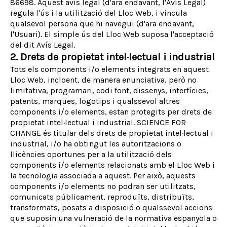
86698. Aquest avís legal (d'ara endavant, l'Avís Legal)
regula l'ús i la utilització del Lloc Web, i vincula
qualsevol persona que hi navegui (d'ara endavant,
l'Usuari). El simple ús del Lloc Web suposa l'acceptació
del dit Avís Legal.
2. Drets de propietat intel·lectual i industrial
Tots els components i/o elements integrats en aquest
Lloc Web, incloent, de manera enunciativa, però no
limitativa, programari, codi font, dissenys, interfícies,
patents, marques, logotips i qualssevol altres
components i/o elements, estan protegits per drets de
propietat intel·lectual i industrial. SCIENCE FOR
CHANGE és titular dels drets de propietat intel·lectual i
industrial, i/o ha obtingut les autoritzacions o
llicències oportunes per a la utilització dels
components i/o elements relacionats amb el Lloc Web i
la tecnologia associada a aquest. Per això, aquests
components i/o elements no podran ser utilitzats,
comunicats públicament, reproduïts, distribuïts,
transformats, posats a disposició o qualssevol accions
que suposin una vulneració de la normativa espanyola o