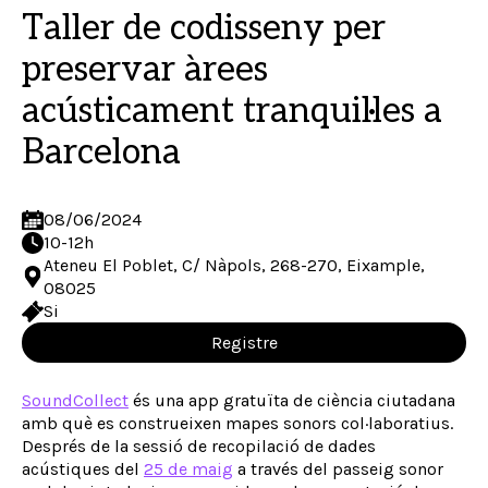
Taller de codisseny per
preservar àrees
acústicament tranquil·les a
Barcelona
08/06/2024
10-12h
Ateneu El Poblet, C/ Nàpols, 268-270, Eixample,
08025
Si
Registre
SoundCollect
és una app gratuïta de ciència ciutadana
amb què es construeixen mapes sonors col·laboratius.
Després de la sessió de recopilació de dades
acústiques del
25 de maig
a través del passeig sonor