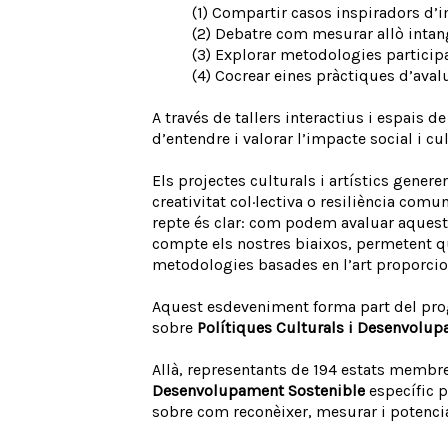
(1) Compartir casos inspiradors d’i
(2) Debatre com mesurar allò intang
(3) Explorar metodologies participat
(4) Cocrear eines pràctiques d’aval
A través de tallers interactius i espais 
d’entendre i valorar l’impacte social i cul
Els projectes culturals i artístics gener
creativitat col·lectiva o resiliència comu
repte és clar: com podem avaluar aquests
compte els nostres biaixos, permetent q
metodologies basades en l’art proporcion
Aquest esdeveniment forma part del pr
sobre
Polítiques Culturals i Desenvolup
Allà, representants de 194 estats membr
Desenvolupament Sostenible
específic p
sobre com reconèixer, mesurar i potenciar 