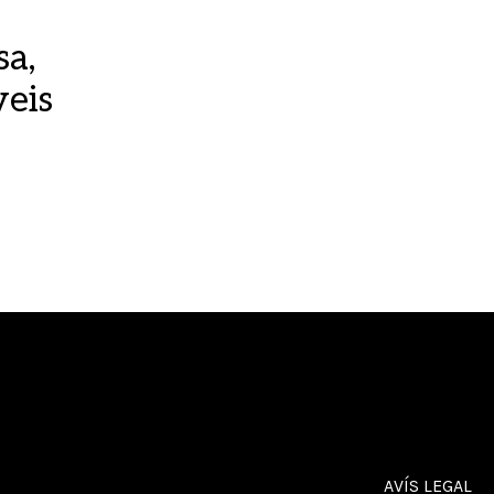
sa,
veis
AVÍS LEGAL