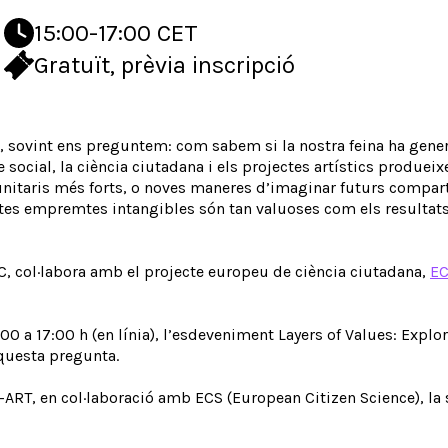
15:00-17:00 CET
Gratuït, prèvia inscripció
ció, sovint ens preguntem: com sabem si la nostra feina ha gene
e social, la ciència ciutadana i els projectes artístics produei
unitaris més forts, o noves maneres d’imaginar futurs compar
es empremtes intangibles són tan valuoses com els resultats v
FC, col·labora amb el projecte europeu de ciència ciutadana,
E
0 a 17:00 h (en línia), l’esdeveniment Layers of Values: Explo
aquesta pregunta.
ART, en col·laboració amb ECS (European Citizen Science), la s