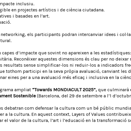
mpacte inclusiu.
ible en projectes artístics i de ciència ciutadana.
ives i basades en l’art.
uació.
de networking, els participants podran intercanviar idees i col·
tural.
en capes d’impacte que sovint no apareixen a les estadístiques:
nitària. Reconèixer aquestes dimensions és clau per no deixar n
 resultats sense simplificar-los ni reduir-los a indicadors f
ue tothom participi en la seva pròpia avaluació, canviant le
ar eines per a una avaluació més eficaç i inclusiva en la cièn
ograma ampliat
“Towards MONDIACULT 2025”,
que culminarà e
ament Sostenible
(Barcelona, del 29 de setembre a l’1 d’octubr
es debatran com defensar la cultura com un bé públic mundia
er a la cultura. En aquest context, Layers of Values contribue
el valor de la cultura, l’art i l’educació en la transformació s