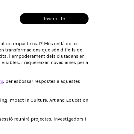
Inscriu-te
rat un impacte real? Més enllà de les
xen transformacions que són difícils de
tits, l’empoderament dels ciutadans en
isibles, i requereixen noves eines per a
CS
, per esbossar respostes a aquestes
ring Impact in Culture, Art and Education
essió reunirà projectes, investigadors i