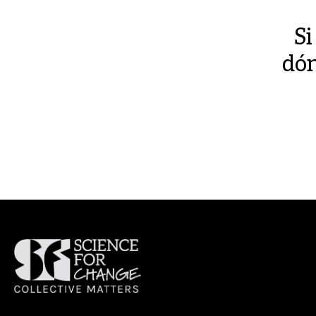
Si
dón