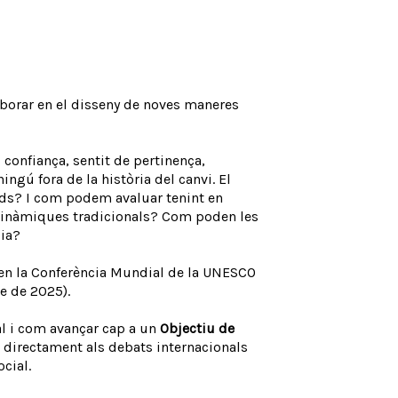
laborar en el disseny de noves maneres
 confiança, sentit de pertinença,
ingú fora de la història del canvi. El
reds? I com podem avaluar tenint en
s dinàmiques tradicionals? Com poden les
cia?
n la Conferència Mundial de la UNESCO
e de 2025).
l i com avançar cap a un
Objectiu de
ix directament als debats internacionals
ocial.