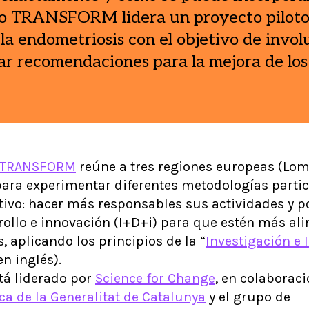
o TRANSFORM lidera un proyecto piloto 
a endometriosis con el objetivo de involu
ar recomendaciones para la mejora de los 
TRANSFORM
reúne a tres regiones europeas (Lom
 para experimentar diferentes metodologías partic
tivo: hacer más responsables sus actividades y po
rollo e innovación (I+D+i) para que estén más al
, aplicando los principios de la “
Investigación e
en inglés).
stá liderado por
Science for Change
, en colaborac
 de la Generalitat de Catalunya
y el grupo de