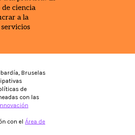
de ciencia
crar a la
servicios
bardía, Bruselas
ipativas
líticas de
ineadas con las
 Innovación
ión con el
Área de