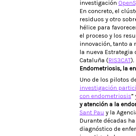
investigación
OpenS
En concreto, el clús
residuos y otro sobr
hélice para favorece
el proceso y los res
innovación, tanto a 
la nueva Estrategia 
Cataluña (
RIS3CAT
).
Endometriosis, la e
Uno de los pilotos d
investigación partic
con endometriosis
”
y atención a la endo
Sant Pau
y la Agenci
Durante décadas ha 
diagnóstico de enfe