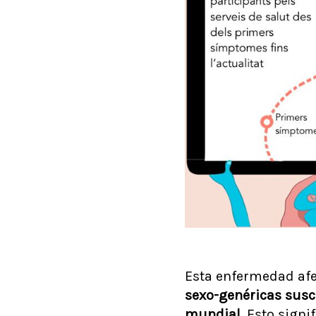
Esta enfermedad af
sexo-genéricas susc
mundial
. Esto sign