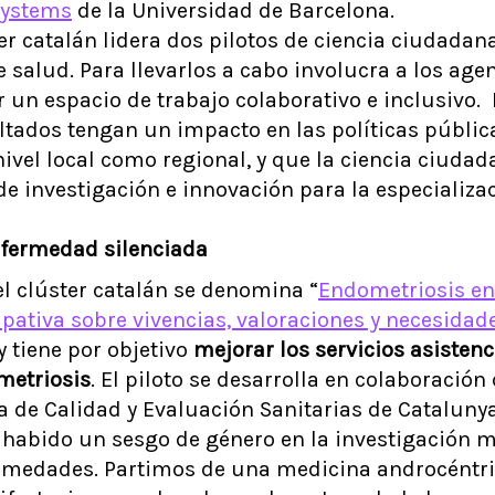
ystems
de la Universidad de Barcelona.
ter catalán lidera dos pilotos de ciencia ciudadan
e salud. Para llevarlos a cabo involucra a los age
r un espacio de trabajo colaborativo e inclusivo. 
ultados tengan un impacto en las políticas públic
nivel local como regional, y que la ciencia ciuda
de investigación e innovación para la especializac
nfermedad silenciada
el clúster catalán se denomina “
Endometriosis en
ipativa sobre vivencias, valoraciones y necesidad
 y tiene por objetivo
mejorar los servicios asistenc
metriosis
. El piloto se desarrolla en colaboración
a de Calidad y Evaluación Sanitarias de Catalunya
habido un sesgo de género en la investigación mé
rmedades. Partimos de una medicina androcéntr