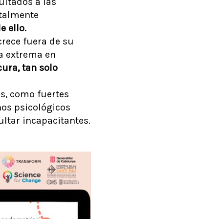
ultados a las
otalmente
 ello.
crece fuera de su
a extrema en
cura, tan solo
s, como fuertes
nos psicológicos
ltar incapacitantes.