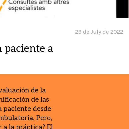
29 de July de 2022
 paciente a
valuación de la
ificación de las
la paciente desde
mbulatoria. Pero,
a la práctica? El