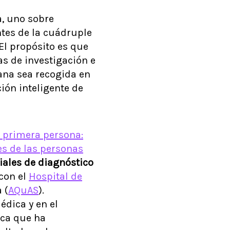
a, uno sobre
ntes de la cuádruple
El propósito es que
as de investigación e
dana sea recogida en
ión inteligente de
 primera persona:
es de las personas
iales de diagnóstico
 con el
Hospital de
 (
AQuAS
).
dica y en el
ica que ha