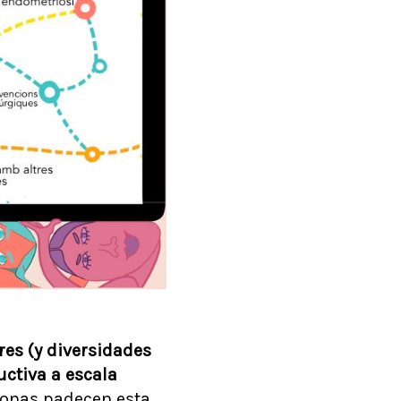
es (y diversidades
ctiva a escala
rsonas padecen esta