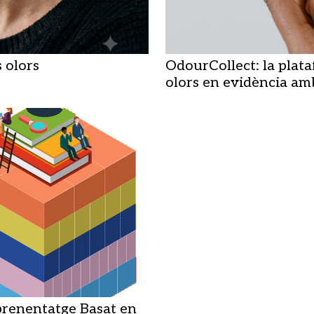
s olors
OdourCollect: la plat
olors en evidència am
renentatge Basat en