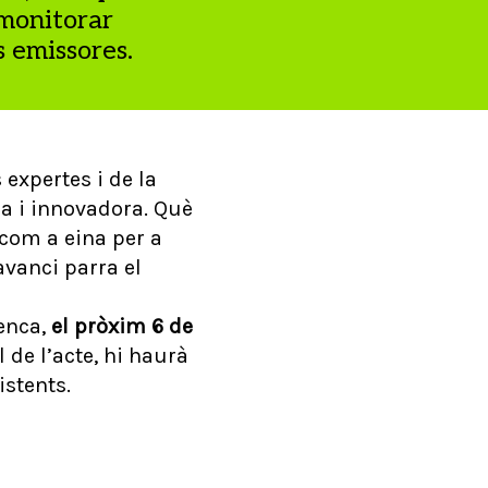
 monitorar
s emissores.
expertes i de la
a i innovadora. Què
com a eina per a
avanci parra el
senca,
el pròxim 6 de
l de l’acte, hi haurà
istents.