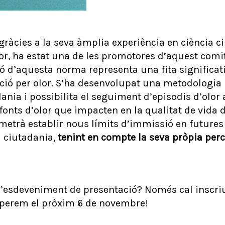
ràcies a la seva àmplia experiència en ciència c
or, ha estat una de les promotores d’aquest comi
ió d’aquesta norma representa una fita significati
ció per olor. S’ha desenvolupat una metodologia
dania i possibilita el seguiment d’episodis d’olor 
 fonts d’olor que impacten en la qualitat de vida 
metrà establir nous límits d’immissió en futures
a ciutadania,
tenint en compte la seva pròpia perc
l’esdeveniment de presentació? Només cal inscriu
esperem el pròxim 6 de novembre!