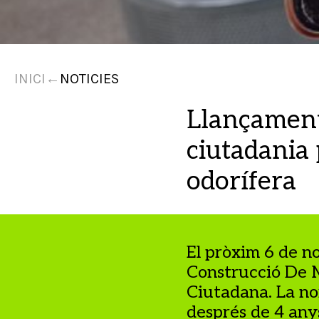
INICI
←
NOTICIES
Llançament
ciutadania
odorífera
El pròxim 6 de n
Construcció De M
Ciutadana. La nor
després de 4 anys