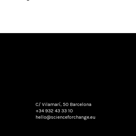
C/ Vilamarí, 50 Barcelona
+34 932 43 33 10
hello@scienceforchange.eu