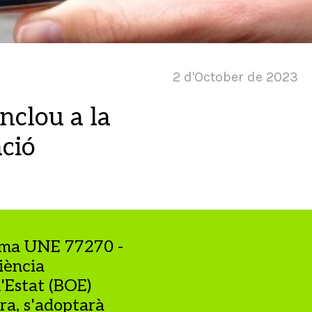
2 d'October de 2023
nclou a la
ció
orma UNE 77270 -
iència
l'Estat (BOE)
ra, s'adoptarà