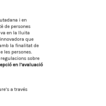
iutadana i en
tè de persones
va en la lluita
 innovadora que
amb la finalitat de
de les persones.
 regulacions sobre
epció en l’avaluació
re’s a través