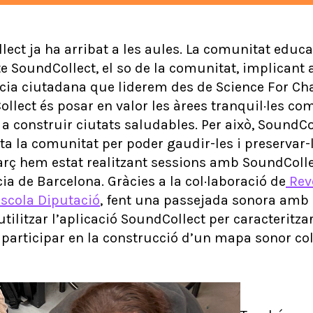
lect ja ha arribat a les aules. La comunitat educa
cte SoundCollect, el so de la comunitat, implicant
ncia ciutadana que liderem des de Science For Ch
llect és posar en valor les àrees tranquil·les co
a construir ciutats saludables. Per això, SoundCo
tota la comunitat per poder gaudir-les i preservar-
rç hem estat realitzant sessions amb SoundColle
cia de Barcelona. Gràcies a la col·laboració de
Revo
scola Diputació
, fent una passejada sonora amb 
utilitzar l’aplicació SoundCollect per caracteritz
 i participar en la construcció d’un mapa sonor col