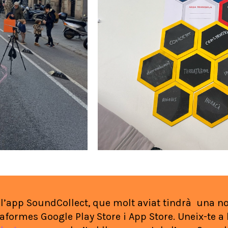
 l’app SoundCollect, que molt aviat tindrà una no
taformes Google Play Store i App Store. Uneix-te a 