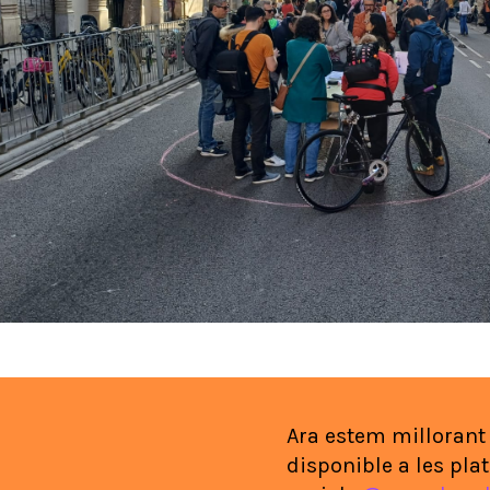
Ara estem millorant
disponible a les pla