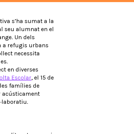
tiva s’ha sumat a la
 al seu alumnat en el
ange. Un dels
m a refugis urbans
llect necessita
les.
ct en diverses
lta Escolar
, el 15 de
les famílies de
ar acústicament
·laboratiu.