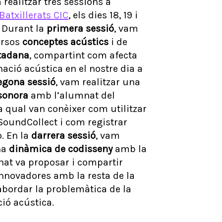
ealitzar tres sessions a
Batxillerats CIC
, els dies 18, 19 i
 Durant la
primera sessió
, vam
ersos
conceptes acústics
i de
utadana
, compartint com afecta
ació acústica en el nostre dia a
egona sessió
, vam realitzar una
sonora
amb l’alumnat del
la qual van conèixer com utilitzar
 SoundCollect i com registrar
. En la
darrera sessió
, vam
na
dinàmica de codisseny
amb la
nat va proposar i compartir
nnovadores amb la resta de la
abordar la problemàtica de la
ió acústica.