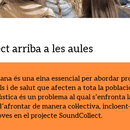
t arriba a les aules
dana és una eina essencial per abordar p
ls i de salut que afecten a tota la poblaci
stica és un problema al qual s’enfronta l
d’afrontar de manera col·lectiva, incloent-
 joves en el projecte SoundCollect.