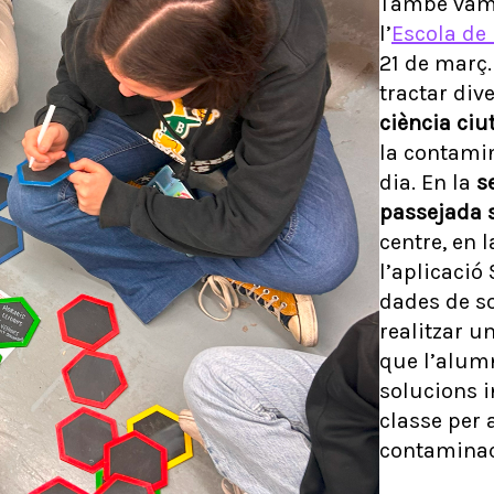
També vam r
l’
Escola de 
21 de març.
tractar div
ciència ci
la contamin
dia. En la
s
passejada 
centre, en 
l’aplicació
dades de so
realitzar u
que l’alum
solucions i
classe per 
contaminac