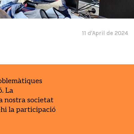
11 d'April de 2024
roblemàtiques
ó. La
a nostra societat
hi la participació