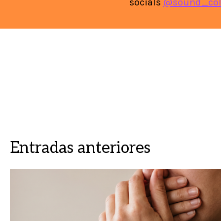
socials
@sound_col
Entradas anteriores