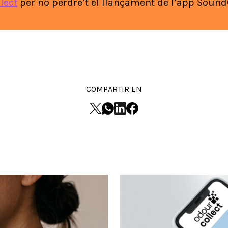
lect
per no perdre’t el llançament de l’app Sound
COMPARTIR EN