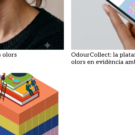
s olors
OdourCollect: la plat
olors en evidència am