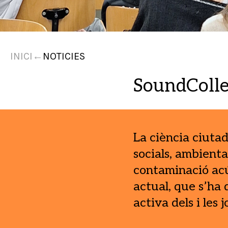
INICI
←
NOTICIES
SoundCollec
La ciència ciuta
socials, ambienta
contaminació acú
actual, que s’ha 
activa dels i les