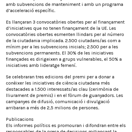
amb subvencions de manteniment i amb un programa
d’acceleració específic.
Es llançaran 3 convocatòries obertes per al finançament
d’iniciatives que no tenen finançament de la UE. Les
convocatòries obertes esmenten llindars per al número
de la ciutadania implicada. 2.500 ciutadans/as com a
mínim per a les subvencions inicials; 2.500 per a les
subvencions permanents. El 30% de les iniciatives
finançades es dirigeixen a grups vulnerables, el 50% a
iniciatives amb lideratge femení.
Se celebraran tres edicions del premi per a donar a
conèixer les iniciatives de ciència ciutadana més
destacades a 1.500 interessats/as clau (cerimònia de
lliurament de premis) i en el fòrum de guanyadors. Les
campanyes de difusió, comunicació i divulgació
arribaran a més de 2,5 milions de persones.
Publicacions
Els informes polítics es promouran i difondran entre els
responsables de la presa de decisions mitjançant la