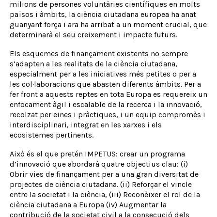
milions de persones voluntàries científiques en molts
països i àmbits, la ciència ciutadana europea ha anat
guanyant força i ara ha arribat a un moment crucial, que
determinarà el seu creixement i impacte futurs.
Els esquemes de finançament existents no sempre
s’adapten a les realitats de la ciència ciutadana,
especialment per a les iniciatives més petites o per a
les col·laboracions que abasten diferents àmbits. Per a
fer front a aquests reptes en tota Europa es requereix un
enfocament àgil i escalable de la recerca i la innovació,
recolzat per eines i pràctiques, i un equip compromès i
interdisciplinari, integrat en les xarxes i els
ecosistemes pertinents.
Això és el que pretén IMPETUS: crear un programa
d’innovació que abordarà quatre objectius clau: (i)
Obrir vies de finançament per a una gran diversitat de
projectes de ciència ciutadana. (ii) Reforçar el vincle
entre la societat i la ciència, (iii) Reconèixer el rol de la
ciència ciutadana a Europa (iv) Augmentar la
contribució de la societat civil a la consecució dels