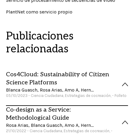
Servicio de procesamiento de secuencias de vídeo
PlantNet como servicio propio
Publicaciones
relacionadas
Cos4Cloud: Sustainability of Citizen
Science Platforms
Blanca Guasch, Rosa Arias, Amo A, Hernández M, Liñán S, Piera J, Justamante Á, Fabó C, Soacha K
05/10/2023 - Ciencia Ciudadana, Estrategias de cocreación, - Folleto
Co-design as a Service:
Methodological Guide
Rosa Arias, Blanca Guasch, Amo A, Hernández M, Liñán S, Piera J, Justamante Á, Fabó C, Soacha K
21/10/2022 - Ciencia Ciudadana, Estrategias de cocreación, -