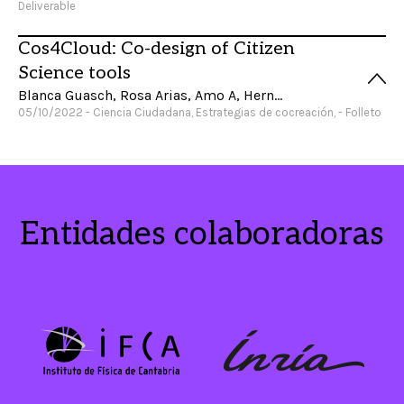
Deliverable
Cos4Cloud: Co-design of Citizen
Science tools
Blanca Guasch, Rosa Arias, Amo A, Hernández M, Liñán S, Piera J, Soacha K, Justamante Á, Fabó C
05/10/2022 - Ciencia Ciudadana, Estrategias de cocreación, - Folleto
Entidades colaboradoras