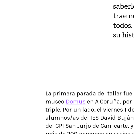
saberl
trae n
todos.
su hist
La primera parada del taller fue 
museo
Domus
en A Coruña, por 
triple. Por un lado, el viernes 1 d
alumnos/as del IES David Buján
del CPI San Jurjo de Carricarte, 
más de 200 personas en varios 