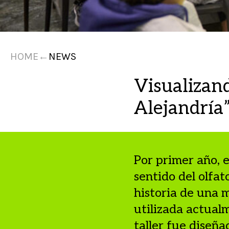
HOME
←
NEWS
Visualizand
Alejandría”
Por primer año, e
sentido del olfat
historia de una m
utilizada actualm
taller fue diseña