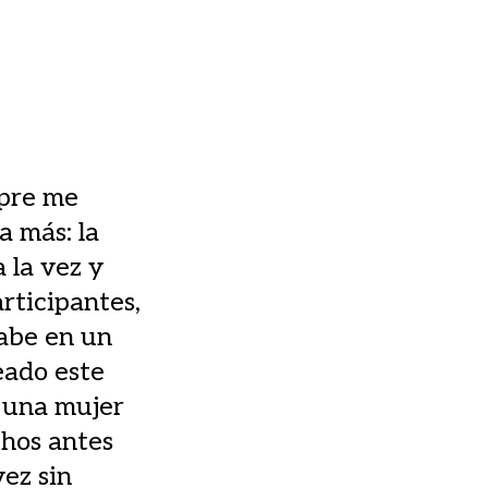
mpre me
 más: la
a la vez y
rticipantes,
cabe en un
eado este
e una mujer
chos antes
vez sin