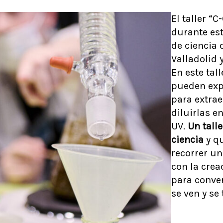
El taller “
durante es
de ciencia 
Valladolid 
En este tall
pueden expl
para extrae
diluirlas e
UV.
Un talle
ciencia
y q
recorrer u
con la crea
para conver
se ven y se 