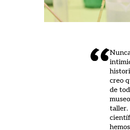
Nunca 
intimi
histor
creo q
de tod
museo”
taller
cientí
hemos 