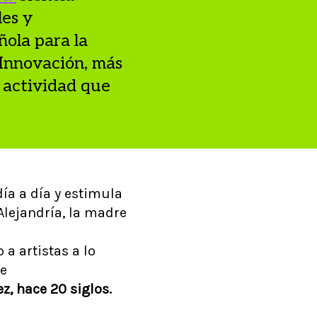
les y
ñola para la
 Innovación, más
a actividad que
día a día y estimula
Alejandría, la madre
 a artistas a lo
 e
z, hace 20 siglos.