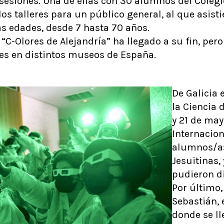
 sesiones. Una de ellas con 30 alumnos del Colegi
os talleres para un público general, al que asis
as edades, desde 7 hasta 70 años.
 “C-Olores de Alejandría” ha llegado a su fin, per
res en distintos museos de España.
De Galicia 
la Ciencia 
y 21 de may
Internacion
alumnos/as
Jesuitinas,
pudieron di
Por último, 
Sebastián, 
donde se ll