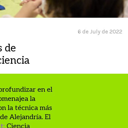
6 de July de 2022
s de
ciencia
 profundizar en el
homenajea la
on la técnica más
de Alejandría. El
t:
Ciencia